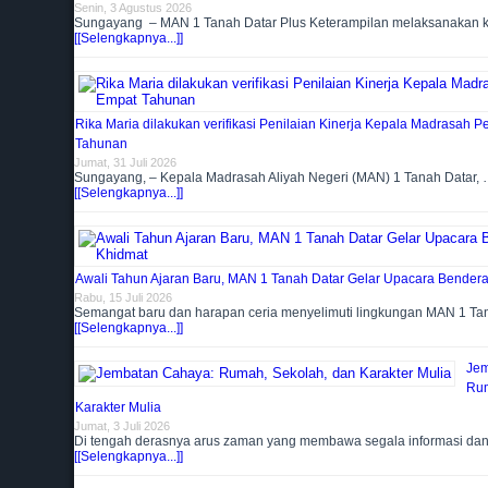
Senin, 3 Agustus 2026
Sungayang – MAN 1 Tanah Datar Plus Keterampilan melaksanakan 
[[Selengkapnya...]]
Rika Maria dilakukan verifikasi Penilaian Kinerja Kepala Madrasah 
Tahunan
Jumat, 31 Juli 2026
Sungayang, – Kepala Madrasah Aliyah Negeri (MAN) 1 Tanah Datar,
[[Selengkapnya...]]
Awali Tahun Ajaran Baru, MAN 1 Tanah Datar Gelar Upacara Bender
Rabu, 15 Juli 2026
Semangat baru dan harapan ceria menyelimuti lingkungan MAN 1 T
[[Selengkapnya...]]
Jem
Rum
Karakter Mulia
Jumat, 3 Juli 2026
Di tengah derasnya arus zaman yang membawa segala informasi da
[[Selengkapnya...]]