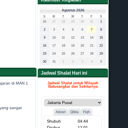
Agustus 2026
S
M
T
W
T
F
S
26
27
28
29
30
31
1
2
3
4
5
6
7
8
9
10
11
12
13
14
15
16
17
18
19
20
21
22
23
24
25
26
27
28
29
30
31
1
2
3
4
5
Jadwal Shalat Hari ini
jaran di MAN 1
Jadwal Shalat untuk Wilayah
Batusangkar dan Sekitarnya
.
yang sangat