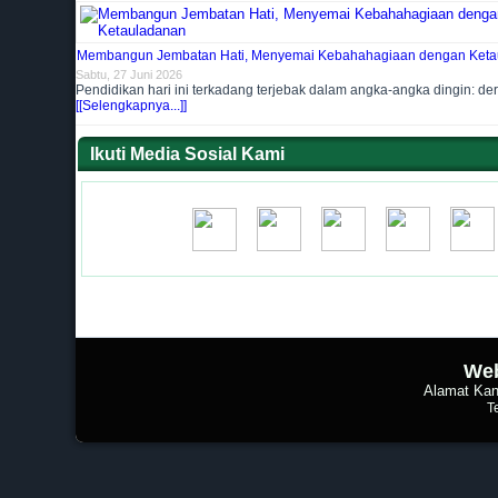
Membangun Jembatan Hati, Menyemai Kebahahagiaan dengan Keta
Sabtu, 27 Juni 2026
Pendidikan hari ini terkadang terjebak dalam angka-angka dingin: der
[[Selengkapnya...]]
Ikuti Media Sosial Kami
Web
Alamat Kan
T