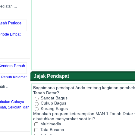
kegiatan …
Periode Empat
 …
Jajak Pendapat
a Penuh Khidmat
anah …
Bagaimana pendapat Anda tentang kegiatan pembela
Tanah Datar?
Sangat Bagus
batan Cahaya:
Cukup Bagus
ah, Sekolah, dan
Kurang Bagus
Manakah program keterampilan MAN 1 Tanah Datar 
dibutuhkan masyarakat saat ini?
n …
Multimedia
Tata Busana