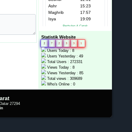
Statistik Website
2
7
2
3
3
1
Users Today : 8
Users Yesterday : 49
Total Users : 272331
Views Today : 8
Views Yesterday : 85
Total views : 309689
Who's Online : 0
arat
Datar 27294
in