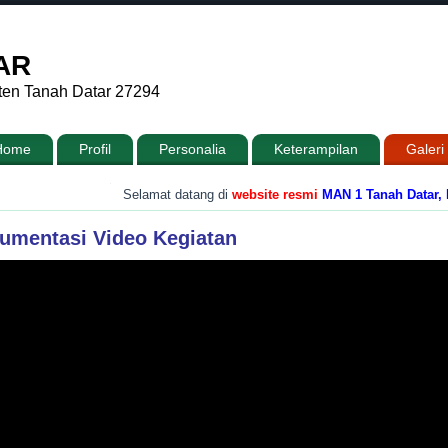
AR
ten Tanah Datar 27294
Home
Profil
Personalia
Keterampilan
Galeri
.
Selamat datang di
website resmi
MAN 1 Tanah Datar, Prov
umentasi Video Kegiatan