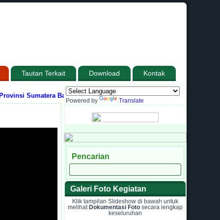
Tautan Terkait
Download
Kontak
insi Sumatera Barat
Media Informasi dan Sarana Komunikasi antara Madra
Powered by
Translate
Pencarian
Galeri Foto Kegiatan
Klik tampilan Slideshow di bawah untuk
melihat
Dokumentasi Foto
secara lengkap
keseluruhan