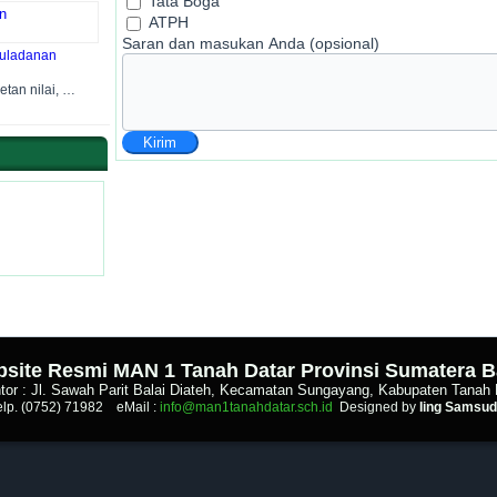
Tata Boga
ATPH
Saran dan masukan Anda (opsional)
uladanan
etan nilai, …
Kirim
site Resmi MAN 1 Tanah Datar Provinsi Sumatera B
tor : Jl. Sawah Parit Balai Diateh, Kecamatan Sungayang, Kabupaten Tanah 
elp. (0752) 71982 eMail :
info@man1tanahdatar.sch.id
Designed by
Iing Samsud