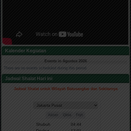
Kalender Kegiatan
Events in Agustus 2026
There are no events scheduled during this period.
Jadwal Shalat Hari ini
Jadwal Shalat untuk Wilayah Batusangkar dan Sekitarnya
.