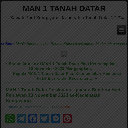
MAN 1 TANAH DATAR
Jl. Sawah Parit Sungayang, Kabupaten Tanah Datar 27294
arat
Media Informasi dan Sarana Komunikasi antara Madrasah dengan Masya
«
Forum Annisa di MAN 1 Tanah Datar Plus Keterampilan,
10 November 2023 Mengangkat…
Kepala MAN 1 Tanah Datar Plus Keterampilan Membuka
Pelatihan Kader Kesehatan…
»
MAN 1 Tanah Datar Pelaksana Upacara Bendera Hari
Pahlawan 10 November 2023 se-Kecamatan
Sungayang
Jumat, 10 November 2023
|
Oleh
Admin
WhatsApp
Telegram
Facebook
Twitter
Messenger
Pinterest