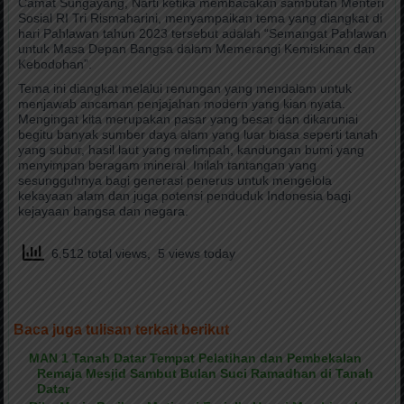
Camat Sungayang, Narti ketika membacakan sambutan Menteri
Sosial RI Tri Rismaharini, menyampaikan tema yang diangkat di
hari Pahlawan tahun 2023 tersebut adalah “Semangat Pahlawan
untuk Masa Depan Bangsa dalam Memerangi Kemiskinan dan
Kebodohan”.
Tema ini diangkat melalui renungan yang mendalam untuk
menjawab ancaman penjajahan modern yang kian nyata.
Mengingat kita merupakan pasar yang besar dan dikaruniai
begitu banyak sumber daya alam yang luar biasa seperti tanah
yang subur, hasil laut yang melimpah, kandungan bumi yang
menyimpan beragam mineral. Inilah tantangan yang
sesungguhnya bagi generasi penerus untuk mengelola
kekayaan alam dan juga potensi penduduk Indonesia bagi
kejayaan bangsa dan negara.
6,512 total views, 5 views today
Baca juga tulisan terkait berikut
MAN 1 Tanah Datar Tempat Pelatihan dan Pembekalan
Remaja Mesjid Sambut Bulan Suci Ramadhan di Tanah
Datar