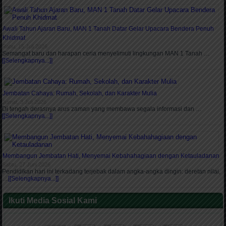
Awali Tahun Ajaran Baru, MAN 1 Tanah Datar Gelar Upacara Bendera Penuh
Khidmat
Rabu, 15 Juli 2026
Semangat baru dan harapan ceria menyelimuti lingkungan MAN 1 Tanah …
[[Selengkapnya...]]
Jembatan Cahaya: Rumah, Sekolah, dan Karakter Mulia
Jumat, 3 Juli 2026
Di tengah derasnya arus zaman yang membawa segala informasi dan …
[[Selengkapnya...]]
Membangun Jembatan Hati, Menyemai Kebahahagiaan dengan Ketauladanan
Sabtu, 27 Juni 2026
Pendidikan hari ini terkadang terjebak dalam angka-angka dingin: deretan nilai,
…
[[Selengkapnya...]]
Ikuti Media Sosial Kami