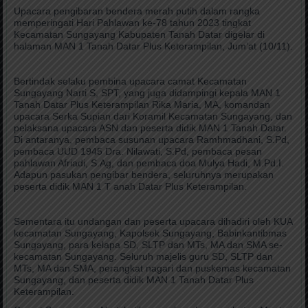
Upacara pengibaran bendera merah putih dalam rangka
memperingati Hari Pahlawan ke-78 tahun 2023 tingkat
Kecamatan Sungayang Kabupaten Tanah Datar digelar di
halaman MAN 1 Tanah Datar Plus Keterampilan, Jum’at (10/11).
Bertindak selaku pembina upacara camat Kecamatan
Sungayang Narti S, SPT, yang juga didampingi kepala MAN 1
Tanah Datar Plus Keterampilan Rika Maria, MA, komandan
upacara Serka Supian dari Koramil Kecamatan Sungayang, dan
pelaksana upacara ASN dan peserta didik MAN 1 Tanah Datar.
Di antaranya, pembaca susunan upacara Ramhmadhani, S.Pd,
pembaca UUD 1945 Dra. Nilawati, S.Pd, pembaca pesan
pahlawan Afriadi, S.Ag, dan pembaca doa Mulya Hadi, M.Pd.I.
Adapun pasukan pengibar bendera, seluruhnya merupakan
peserta didik MAN 1 T anah Datar Plus Keterampilan.
Sementara itu undangan dan peserta upacara dihadiri oleh KUA
kecamatan Sungayang, Kapolsek Sungayang, Babinkantibmas
Sungayang, para kelapa SD, SLTP dan MTs, MA dan SMA se-
kecamatan Sungayang. Seluruh majelis guru SD, SLTP dan
MTs, MA dan SMA, perangkat nagari dan puskemas kecamatan
Sungayang, dan peserta didik MAN 1 Tanah Datar Plus
Keterampilan.