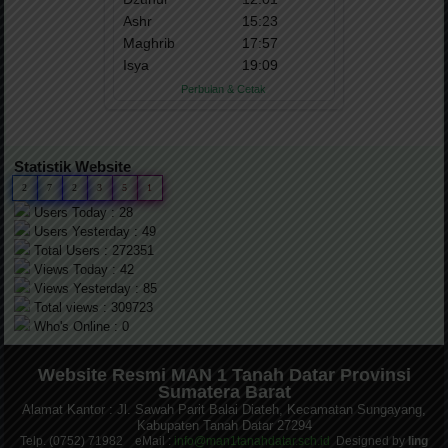
Statistik Website
2
7
2
3
5
1
Users Today : 28
Users Yesterday : 49
Total Users : 272351
Views Today : 42
Views Yesterday : 85
Total views : 309723
Who's Online : 0
Website Resmi MAN 1 Tanah Datar Provinsi
Sumatera Barat
Alamat Kantor : Jl. Sawah Parit Balai Diateh, Kecamatan Sungayang,
Kabupaten Tanah Datar 27294
Telp. (0752) 71982 eMail :
info@man1tanahdatar.sch.id
Designed by
Iing