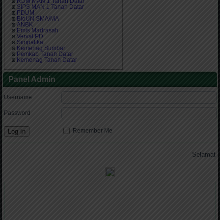
◙
RDM MAN 1 Tanah Datar
◙
SIPS MAN 1 Tanah Datar
◙
PDUM
◙
BioUN SMA/MA
◙
ANBK
◙
Emis Madrasah
◙
Verval PD
◙
Simpatika
◙
Kemenag Sumbar
◙
Pemkab Tanah Datar
◙
Kemenag Tanah Datar
Panel Admin
Username
Password
Remember Me
.
Selamat datang 