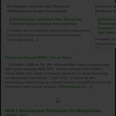
Membangun Jembatan Hati, Menyemai
Kurikulum Be
Kebahahagiaan dengan Ketauladanan
Mendalam: M
Tata Krama, 
Pendidikan hari ini terkadang terjebak dalam angka-angka
dingin: deretan nilai, lembar akreditasi, dan kalkulasi
[Selengkapnya...]
Pendidikan sej
menajamkan aka
[Selengkapn
Pengantar Kepala MAN 1
Tanah
Datar
Assalamu ‘alaikum Wr. Wb. Alhamdulillah, kami panjatkan puji
dan syukur kepada Allah SWT, karena website resmi MAN 1
Tanah Datar kini sudah memasuki tahun ke-11 sejak launching
perdana pada hari Kamis, 7 Juni 2012. Di tahun ini dan
seterusnya, kami berharap website ini bisa menjadi sarana yang
betul-betul bermanfaat sebagai
[[Selengkapnya…]]
MAN 1 Batusangkar Persiapkan Diri Menghadapi
UNBK 2017