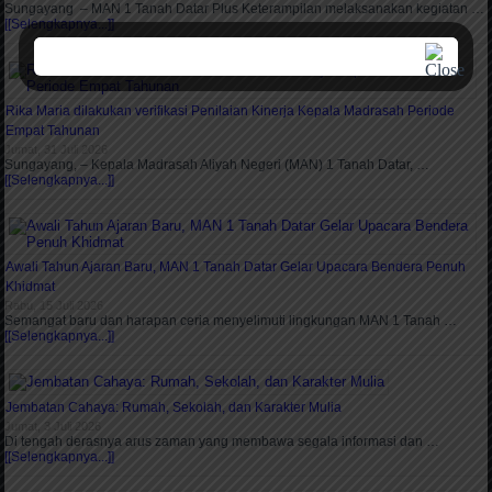
Sungayang – MAN 1 Tanah Datar Plus Keterampilan melaksanakan kegiatan …
[[Selengkapnya...]]
Rika Maria dilakukan verifikasi Penilaian Kinerja Kepala Madrasah Periode
Empat Tahunan
Jumat, 31 Juli 2026
Sungayang, – Kepala Madrasah Aliyah Negeri (MAN) 1 Tanah Datar, …
[[Selengkapnya...]]
Awali Tahun Ajaran Baru, MAN 1 Tanah Datar Gelar Upacara Bendera Penuh
Khidmat
Rabu, 15 Juli 2026
Semangat baru dan harapan ceria menyelimuti lingkungan MAN 1 Tanah …
[[Selengkapnya...]]
Jembatan Cahaya: Rumah, Sekolah, dan Karakter Mulia
Jumat, 3 Juli 2026
Di tengah derasnya arus zaman yang membawa segala informasi dan …
[[Selengkapnya...]]