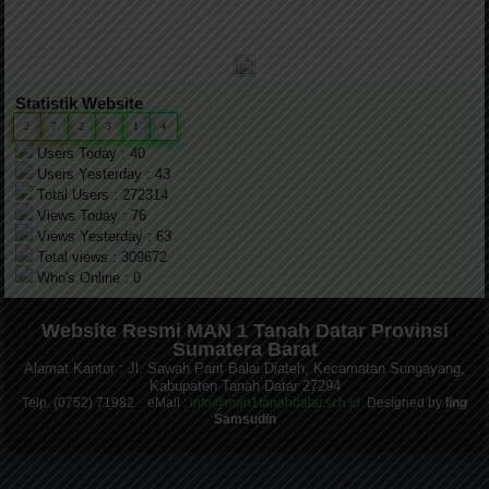
Statistik Website
2
7
2
3
1
4
Users Today : 40
Users Yesterday : 43
Total Users : 272314
Views Today : 76
Views Yesterday : 63
Total views : 309672
Who's Online : 0
Website Resmi MAN 1 Tanah Datar Provinsi
Sumatera Barat
Alamat Kantor : Jl. Sawah Parit Balai Diateh, Kecamatan Sungayang,
Kabupaten Tanah Datar 27294
Telp. (0752) 71982 eMail :
info@man1tanahdatar.sch.id
Designed by
Iing
Samsudin