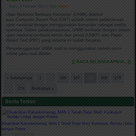
Rabu, 8 Februari 2017
|
Oleh
Admin
Ujian Nasional Berbasis Komputer (UNBK) disebut
juga
Computer Based Test
(CBT) adalah sistem pelaksanaan
ujian nasional dengan menggunakan komputer sebagai media
ujiannya. Dalam pelaksanaannya, UNBK berbeda dengan sistem
ujian nasional berbasis kertas dan pensil (UNKP) atau
Paper
Based Test
(PBT) yang selama ini sudah berjalan.
Penyelenggaraan UNBK saat ini menggunakan sistem
semi-
online
yaitu soal dikirim…
[[ BACA SELENGKAPNYA...]]
« Sebelumnya
1
…
166
167
168
169
170
…
174
Berikutnya »
Berita Terkini
Disaksikan Kakankemenag, MAN 1 Tanah Datar MoU Kurikulum Berlalu Lintas
dengan Polres
Senin, 3 Agustus 2026