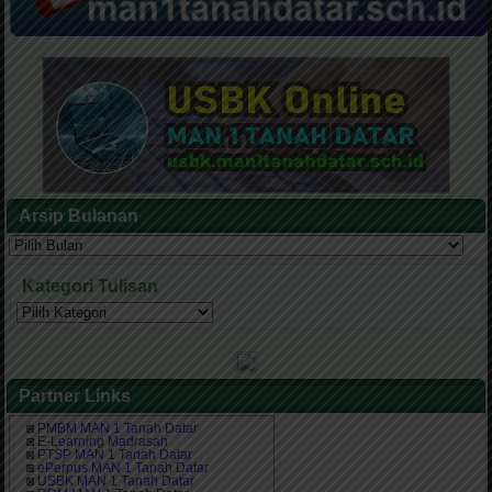
Arsip Bulanan
Arsip
Bulanan
Kategori Tulisan
Kategori
Tulisan
Partner Links
◙
PMBM MAN 1 Tanah Datar
◙
E-Learning Madrasah
◙
PTSP MAN 1 Tanah Datar
◙
ePerpus MAN 1 Tanah Datar
◙
USBK MAN 1 Tanah Datar