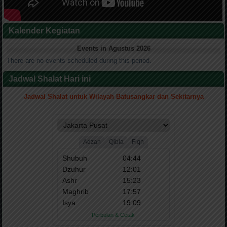
Kalender Kegiatan
Events in Agustus 2026
There are no events scheduled during this period.
Jadwal Shalat Hari ini
Jadwal Shalat untuk Wilayah Batusangkar dan Sekitarnya
.