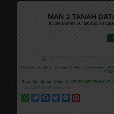
MAN 1 TANAH DAT
Jl. Sawah Parit Sungayang, Kabupa
«
Rapat Koordinasi Tenaga Pendidik dan Kependidik
MANS
Rapat kelulusan Kelas XII TP 2024/2025 MANS
Jumat, 30 Mei 2025
|
Oleh
Humas
WhatsApp
Telegram
Facebook
Twitter
Messenger
Pinteres