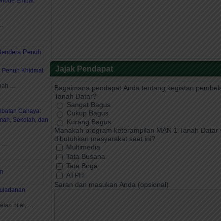
Periode Empat
 …
Jajak Pendapat
a Penuh Khidmat
anah …
Bagaimana pendapat Anda tentang kegiatan pembela
Tanah Datar?
Sangat Bagus
batan Cahaya:
Cukup Bagus
ah, Sekolah, dan
Kurang Bagus
Manakah program keterampilan MAN 1 Tanah Datar 
dibutuhkan masyarakat saat ini?
n …
Multimedia
Tata Busana
Tata Boga
ATPH
Saran dan masukan Anda (opsional)
uladanan
etan nilai, …