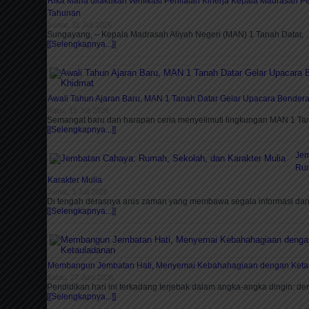
Rika Maria dilakukan verifikasi Penilaian Kinerja Kepala Madrasah 
Tahunan
Jumat, 31 Juli 2026
Sungayang, – Kepala Madrasah Aliyah Negeri (MAN) 1 Tanah Datar,
[[Selengkapnya...]]
Awali Tahun Ajaran Baru, MAN 1 Tanah Datar Gelar Upacara Bender
Rabu, 15 Juli 2026
Semangat baru dan harapan ceria menyelimuti lingkungan MAN 1 T
[[Selengkapnya...]]
Jem
Rum
Karakter Mulia
Jumat, 3 Juli 2026
Di tengah derasnya arus zaman yang membawa segala informasi da
[[Selengkapnya...]]
Membangun Jembatan Hati, Menyemai Kebahahagiaan dengan Keta
Sabtu, 27 Juni 2026
Pendidikan hari ini terkadang terjebak dalam angka-angka dingin: der
[[Selengkapnya...]]