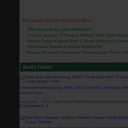
Baca juga tulisan terkait berikut
Rika Maria Buka LDKS MANSUTA
Tertarik dengan 17 Progul, MAN IC SIAK Studi Kol
Hantar Tugas Kepala MAN 1 Tanah Datar plus Kete
Pelantikan Dewan Ambalan MANSUTA
Kepala Mansuta Vocational Tandatangani Perkin 2
Berita Terkini
Disaksikan Kakankemenag, MAN 1 Tanah Datar MoU Kurikulum Berla
dengan Polres
Senin, 3 Agustus 2026
Sungayang – MAN 1 Tanah Datar Plus Keterampilan melaksanakan 
[[Selengkapnya...]]