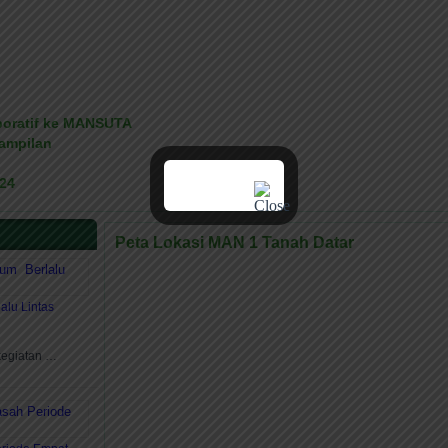
aboratif ke MANSUTA
rampilan
024
Peta Lokasi MAN 1 Tanah Datar
lu Lintas
kegiatan …