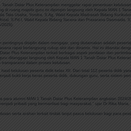
anah Datar Plus Keterampilan menggelar rapat penentuan kelulusan 
g di ruang majelis guru ini dipimpin langsung oleh Kepala MAN 1 Tana
ala Tata Usaha, Yondra, S.Ag, Wakil Kepala Madrasah Bidang Kurikulum
rizal, S.Pd.I, Wakil Kepala Bidang Sarana dan Prasarana Dasmaida, S.
/2025).
entingnya disiplin dalam mengajar, yang diutamakan adalah peserta 
uasana rapat berlangsung cukup alot dan dinamis. Hal ini ditandai deng
 Datar Plus Keterampilan terkait berbagai aspek penilaian dan pertimb
 guru ditanggapi langsung oleh Kepala MAN 1 Tanah Datar Plus Keteram
 transparansi dalam proses kelulusan.
il kelulusan peserta didik kelas XII. Dari total 112 peserta didik yan
menjadi bukti kerja keras peserta didik, dukungan guru, serta sistem p
ga para alumni MAN 1 Tanah Datar Plus Keterampilan angkatan 2024/
 menjadi pribadi yang bermanfaat bagi masyarakat,” ujar Dr.Rika Maria
san serta arahan terkait tindak lanjut pasca kelulusan bagi para peser