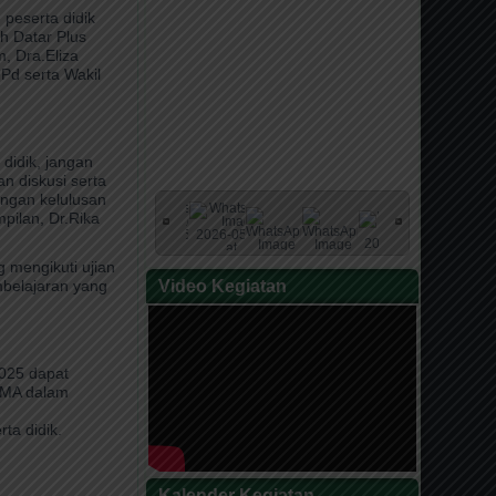
peserta didik
h Datar Plus
, Dra.Eliza
Pd serta Wakil
didik, jangan
an diskusi serta
angan kelulusan
pilan, Dr.Rika
g mengikuti ujian
embelajaran yang
Video Kegiatan
2025 dapat
, MA dalam
ta didik.
Kalender Kegiatan