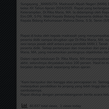
Sungayang _MANSUTA: Madrasah Aliyah Negeri (MAN) 1 T
kelas XII Tahun Ajaran 2024/2025. Rapat yang berlangsun
Keterampilan, Dr.Rika Maria, MA. Ia didampingi oleh Kep
Emi.DR, S.Pd, Wakil Kepala Bidang Kepeserta didikan Nof
Kepala Bidang Kehumasan Rahma Dona, S.Si, Senin (5/5
Rapat di buka oleh kepala madrasah yang menyampaikan p
peserta didik sampai dirugikan ujar Dr.Rika Maria, MA. s
sesi tanya jawab aktif antara para pendidik MAN 1 Tanah
peserta didik. Setiap pertanyaan dan masukan dari para
Maria, MA, yang menekankan pentingnya objektivitas dan
Dalam rapat kelulusan Dr. Rika Maria, MA menyampaikan has
akhir, seluruhnya dinyatakan lulus 100 persen. Hasil ini 
berjalan dengan baik sepanjang tahun ajaran.
“Kami bersyukur dan bangga atas pencapaian ini. Semo
melanjutkan pendidikan ke jenjang yang lebih tinggi dan
sambutannya.
Rapat ditutup dengan penandatanganan berita acara kelulu
40,837 total views, 1 views today