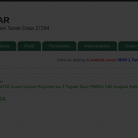
AR
ten Tanah Datar 27294
Home
Profil
Personalia
Keterampilan
Galeri
.
Selamat datang di
website resmi
MAN 1 Tanah Dat
an
UTA Juara Umum Kejurda ke-3 Tapak Suci PIMDA 140 tingkat Ka
UTA
t