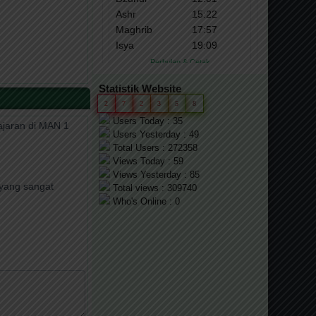
Statistik Website
2
7
2
3
5
8
Users Today : 35
jaran di MAN 1
Users Yesterday : 49
Total Users : 272358
Views Today : 59
Views Yesterday : 85
yang sangat
Total views : 309740
Who's Online : 0