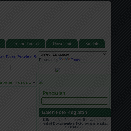
Tautan Terkait
Download
Kontak
ar, Provinsi Sumatera Barat
Media Informasi dan Sarana Komunikasi anta
Powered by
Translate
bupaten Tanah…
»
Pencarian
Galeri Foto Kegiatan
Klik tampilan Slideshow di bawah untuk
melihat
Dokumentasi Foto
secara lengkap
keseluruhan