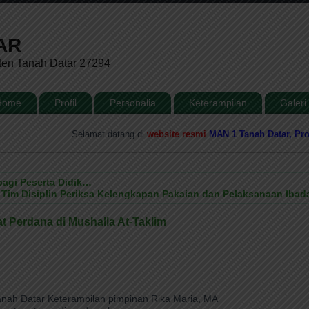
AR
ten Tanah Datar 27294
Home
Profil
Personalia
Keterampilan
Galeri
.
Selamat datang di
website resmi
MAN 1 Tanah Datar, Provinsi
agi Peserta Didik…
Tim Disiplin Periksa Kelengkapan Pakaian dan Pelaksanaan Ibada
 Perdana di Mushalla At-Taklim
t
anah Datar Keterampilan pimpinan Rika Maria, MA