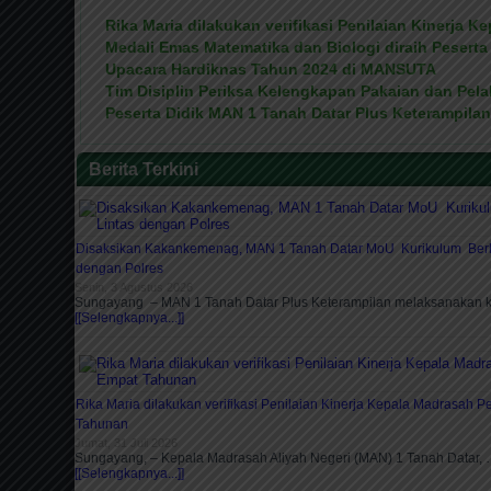
Rika Maria dilakukan verifikasi Penilaian Kinerja
Medali Emas Matematika dan Biologi diraih Pesert
Upacara Hardiknas Tahun 2024 di MANSUTA
Tim Disiplin Periksa Kelengkapan Pakaian dan Pela
Peserta Didik MAN 1 Tanah Datar Plus Keterampila
Berita Terkini
Disaksikan Kakankemenag, MAN 1 Tanah Datar MoU Kurikulum Berla
dengan Polres
Senin, 3 Agustus 2026
Sungayang – MAN 1 Tanah Datar Plus Keterampilan melaksanakan 
[[Selengkapnya...]]
Rika Maria dilakukan verifikasi Penilaian Kinerja Kepala Madrasah 
Tahunan
Jumat, 31 Juli 2026
Sungayang, – Kepala Madrasah Aliyah Negeri (MAN) 1 Tanah Datar,
[[Selengkapnya...]]