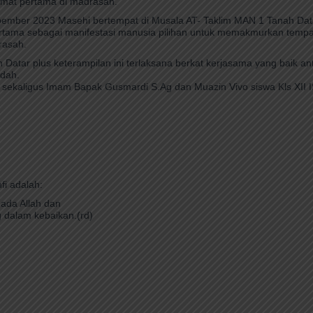
umat pertama di madrasah.
obember 2023 Masehi bertempat di Musala AT- Taklim MAN 1 Tanah Dat
rtama sebagai manifestasi manusia pilihan untuk memakmurkan tempa
rasah.
atar plus keterampilan ini terlaksana berkat kerjasama yang baik an
dah.
 sekaligus Imam Bapak Gusmardi S.Ag dan Muazin Vivo siswa Kls XII I
i adalah:
pada Allah dan
 dalam kebaikan.(rd)