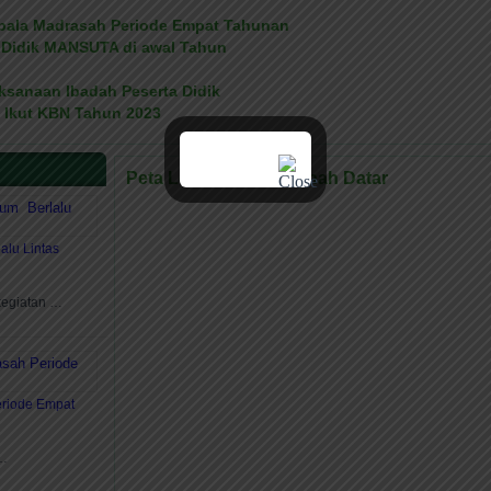
 Kepala Madrasah Periode Empat Tahunan
a Didik MANSUTA di awal Tahun
ksanaan Ibadah Peserta Didik
n Ikut KBN Tahun 2023
Peta Lokasi MAN 1 Tanah Datar
lu Lintas
kegiatan …
Periode Empat
 …