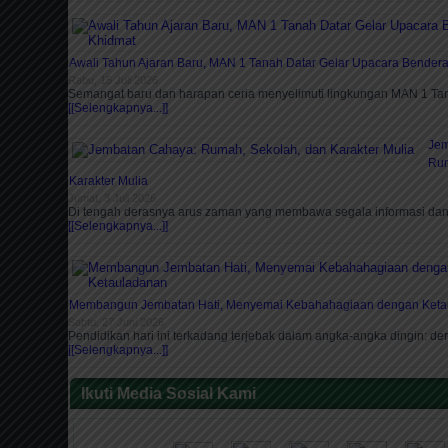
Awali Tahun Ajaran Baru, MAN 1 Tanah Datar Gelar Upacara Bender
Rabu, 15 Juli 2026
Semangat baru dan harapan ceria menyelimuti lingkungan MAN 1 T
[[Selengkapnya...]]
Jem
Rum
Karakter Mulia
Jumat, 3 Juli 2026
Di tengah derasnya arus zaman yang membawa segala informasi da
[[Selengkapnya...]]
Membangun Jembatan Hati, Menyemai Kebahahagiaan dengan Keta
Sabtu, 27 Juni 2026
Pendidikan hari ini terkadang terjebak dalam angka-angka dingin: der
[[Selengkapnya...]]
Ikuti Media Sosial Kami