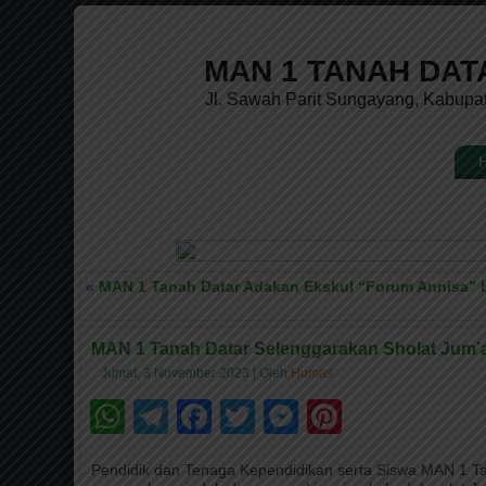
MAN 1 TANAH DAT
Jl. Sawah Parit Sungayang, Kabupa
«
MAN 1 Tanah Datar Adakan Ekskul “Forum Annisa” b
MAN 1 Tanah Datar Selenggarakan Sholat Jum’at
Jumat, 3 November 2023
|
Oleh
Humas
WhatsApp
Telegram
Facebook
Twitter
Messenger
Pinteres
Pendidik dan Tenaga Kependidikan serta Siswa MAN 1 T