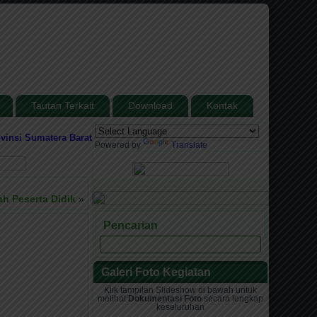
Tautan Terkait
Download
Kontak
 Sumatera Barat
Media Informasi dan Sarana Komunikasi antara Madrasah 
Powered by
Translate
h Peserta Didik
»
Pencarian
Galeri Foto Kegiatan
Klik tampilan Slideshow di bawah untuk
melihat
Dokumentasi Foto
secara lengkap
keseluruhan