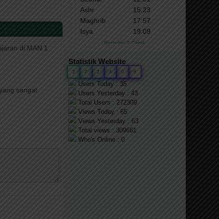
jaran di MAN 1
Statistik Website
2
7
2
3
0
9
Users Today : 35
yang sangat
Users Yesterday : 43
Total Users : 272309
Views Today : 65
Views Yesterday : 63
Total views : 309661
Who's Online : 0