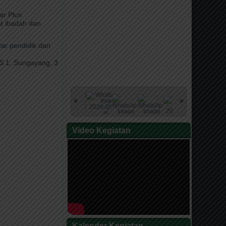
ar Plus
t ibadah dan
tar pendidik dan
S 1. Sungayang, 3
Video Kegiatan
Kalender Kegiatan