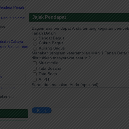
Jajak Pendapat
a Penuh Khidmat
anah …
Bagaimana pendapat Anda tentang kegiatan pembela
Tanah Datar?
Sangat Bagus
batan Cahaya:
Cukup Bagus
ah, Sekolah, dan
Kurang Bagus
Manakah program keterampilan MAN 1 Tanah Datar 
dibutuhkan masyarakat saat ini?
n …
Multimedia
Tata Busana
Tata Boga
ATPH
Saran dan masukan Anda (opsional)
uladanan
etan nilai, …
Kirim