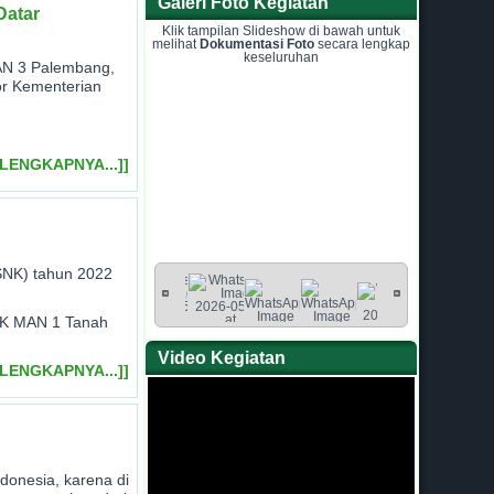
Galeri Foto Kegiatan
Datar
Klik tampilan Slideshow di bawah untuk
melihat
Dokumentasi Foto
secara lengkap
keseluruhan
MAN 3 Palembang,
or Kementerian
ELENGKAPNYA...]]
OSNK) tahun 2022
NK MAN 1 Tanah
Video Kegiatan
ELENGKAPNYA...]]
onesia, karena di