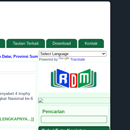
Tautan Terkait
Download
Kontak
, Provinsi Sumatera Barat
Media Informasi dan Sarana Komunikasi antar
Powered by
Translate
enyabet 4 trophy
gkat Nasional ke-6
Pencarian
ELENGKAPNYA...]]