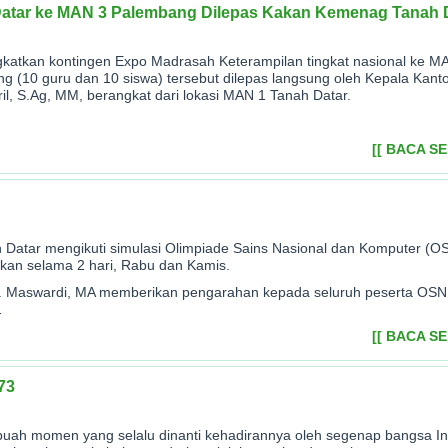
atar ke MAN 3 Palembang Dilepas Kakan Kemenag Tanah 
gkatkan kontingen Expo Madrasah Keterampilan tingkat nasional ke 
g (10 guru dan 10 siswa) tersebut dilepas langsung oleh Kepala Kant
, S.Ag, MM, berangkat dari lokasi MAN 1 Tanah Datar.
[[ BACA S
h Datar mengikuti simulasi Olimpiade Sains Nasional dan Komputer (
kan selama 2 hari, Rabu dan Kamis.
 H. Maswardi, MA memberikan pengarahan kepada seluruh peserta OS
…
[[ BACA S
73
ah momen yang selalu dinanti kehadirannya oleh segenap bangsa Ind