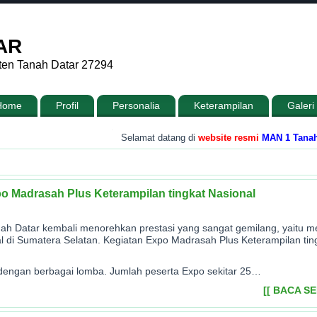
AR
ten Tanah Datar 27294
Home
Profil
Personalia
Keterampilan
Galeri
.
Selamat datang di
website resmi
MAN 1 Tanah Datar
 Madrasah Plus Keterampilan tingkat Nasional
ah Datar kembali menorehkan prestasi yang sangat gemilang, yaitu m
l di Sumatera Selatan. Kegiatan Expo Madrasah Plus Keterampilan tin
i dengan berbagai lomba. Jumlah peserta Expo sekitar 25…
[[ BACA S