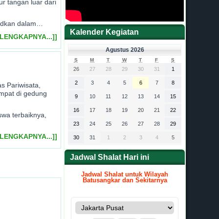
 tangan luar dari
judkan dalam…
Kalender Kegiatan
ELENGKAPNYA...]]
Agustus 2026
S
M
T
W
T
F
S
26
27
28
29
30
31
1
2
3
4
5
6
7
8
s Pariwisata,
mpat di gedung
9
10
11
12
13
14
15
16
17
18
19
20
21
22
wa terbaiknya,
23
24
25
26
27
28
29
ELENGKAPNYA...]]
30
31
1
2
3
4
5
Jadwal Shalat Hari ini
Jadwal Shalat untuk Wilayah
Batusangkar dan Sekitarnya
.