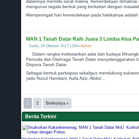
dalamnya memiliki sarat makna. Kemerdekaan dimaknai s
mengurusi segala bentuk yang berkaitan dengan masalah
Memperingati hari kemerdekaan pada hakikatnya adalah 
MAN 1 Tanah Datar Raih Juara 3 Lomba Alua 
Sabtu, 28 Oktober 2017
|
Oleh
Admin
Dalam rangka melestarikan adat dan budaya Minangk
Pemuda dan Olahraga Tanah Datar menyelenggarakan lo
Dispora Tanah Datar.
Sebagai bentuk partisipasi sekaligus mendukung sukses
yaitu Nuzul Hamdani, Aulia Aziz, Abdul…
1
2
Berikutnya »
Berita Terkini