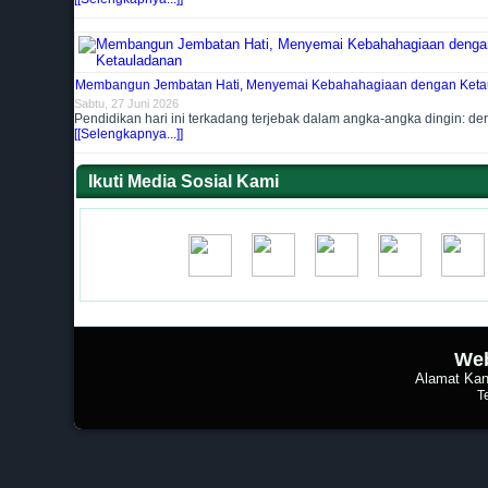
Membangun Jembatan Hati, Menyemai Kebahahagiaan dengan Keta
Sabtu, 27 Juni 2026
Pendidikan hari ini terkadang terjebak dalam angka-angka dingin: der
[[Selengkapnya...]]
Ikuti Media Sosial Kami
Web
Alamat Kan
T