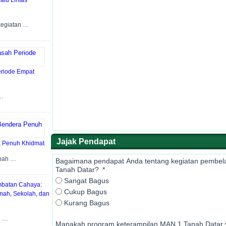
lu Lintas
kegiatan …
Periode Empat
 …
Jajak Pendapat
a Penuh Khidmat
anah …
Bagaimana pendapat Anda tentang kegiatan pembela
Tanah Datar?
Sangat Bagus
batan Cahaya:
Cukup Bagus
ah, Sekolah, dan
Kurang Bagus
n …
Manakah program keterampilan MAN 1 Tanah Datar 