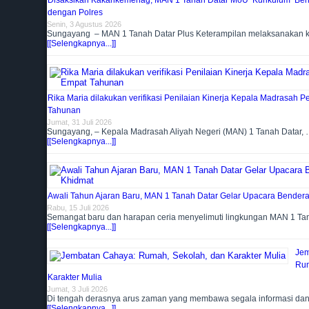
Disaksikan Kakankemenag, MAN 1 Tanah Datar MoU Kurikulum Berla
dengan Polres
Senin, 3 Agustus 2026
Sungayang – MAN 1 Tanah Datar Plus Keterampilan melaksanakan 
[[Selengkapnya...]]
Rika Maria dilakukan verifikasi Penilaian Kinerja Kepala Madrasah 
Tahunan
Jumat, 31 Juli 2026
Sungayang, – Kepala Madrasah Aliyah Negeri (MAN) 1 Tanah Datar,
[[Selengkapnya...]]
Awali Tahun Ajaran Baru, MAN 1 Tanah Datar Gelar Upacara Bender
Rabu, 15 Juli 2026
Semangat baru dan harapan ceria menyelimuti lingkungan MAN 1 T
[[Selengkapnya...]]
Jem
Rum
Karakter Mulia
Jumat, 3 Juli 2026
Di tengah derasnya arus zaman yang membawa segala informasi da
[[Selengkapnya...]]