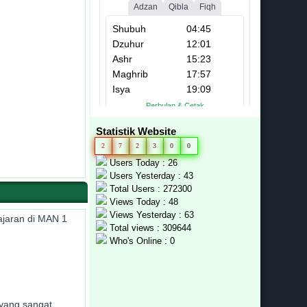
Statistik Website
2
7
2
3
0
0
Users Today : 26
Users Yesterday : 43
Total Users : 272300
Views Today : 48
Views Yesterday : 63
jaran di MAN 1
Total views : 309644
Who's Online : 0
yang sangat