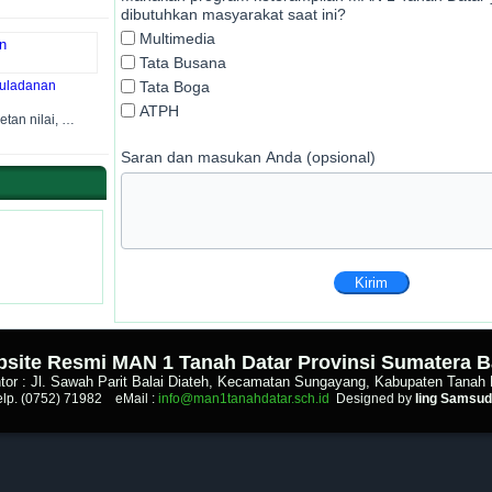
dibutuhkan masyarakat saat ini?
Multimedia
Tata Busana
uladanan
Tata Boga
ATPH
etan nilai, …
Saran dan masukan Anda (opsional)
Kirim
site Resmi MAN 1 Tanah Datar Provinsi Sumatera B
tor : Jl. Sawah Parit Balai Diateh, Kecamatan Sungayang, Kabupaten Tanah 
elp. (0752) 71982 eMail :
info@man1tanahdatar.sch.id
Designed by
Iing Samsud