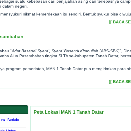
ebagai suatu kebebasan dari penjajahan asing dan terlepasnya campur
 dalam negeri.
mensyukuri nikmat kemerdekaan itu sendiri. Bentuk syukur bisa diwu
[[ BACA S
Pasambahan
abau “
Adat Basandi Syara’, Syara’ Basandi Kitabullah
(ABS-SBK)”, Dina
mba Alua Pasambahan tingkat SLTA se-kabupaten Tanah Datar, berte
nya program pemerintah, MAN 1 Tanah Datar pun mengirimkan para sis
[[ BACA S
Peta Lokasi MAN 1 Tanah Datar