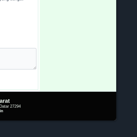
arat
Datar 27294
in