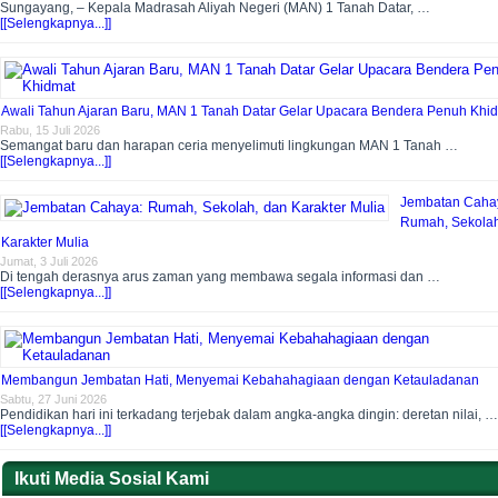
Sungayang, – Kepala Madrasah Aliyah Negeri (MAN) 1 Tanah Datar, …
[[Selengkapnya...]]
Awali Tahun Ajaran Baru, MAN 1 Tanah Datar Gelar Upacara Bendera Penuh Khi
Rabu, 15 Juli 2026
Semangat baru dan harapan ceria menyelimuti lingkungan MAN 1 Tanah …
[[Selengkapnya...]]
Jembatan Caha
Rumah, Sekolah
Karakter Mulia
Jumat, 3 Juli 2026
Di tengah derasnya arus zaman yang membawa segala informasi dan …
[[Selengkapnya...]]
Membangun Jembatan Hati, Menyemai Kebahahagiaan dengan Ketauladanan
Sabtu, 27 Juni 2026
Pendidikan hari ini terkadang terjebak dalam angka-angka dingin: deretan nilai, …
[[Selengkapnya...]]
Ikuti Media Sosial Kami