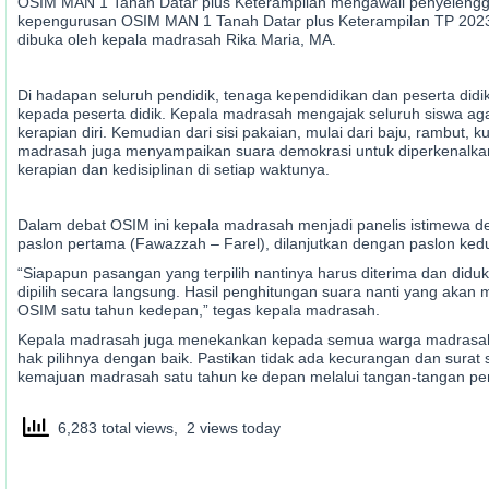
OSIM MAN 1 Tanah Datar plus Keterampilan mengawali penyelengg
kepengurusan OSIM MAN 1 Tanah Datar plus Keterampilan TP 2023/2
dibuka oleh kepala madrasah Rika Maria, MA.
Di hadapan seluruh pendidik, tenaga kependidikan dan peserta di
kepada peserta didik. Kepala madrasah mengajak seluruh siswa ag
kerapian diri. Kemudian dari sisi pakaian, mulai dari baju, rambut, 
madrasah juga menyampaikan suara demokrasi untuk diperkenalkan 
kerapian dan kedisiplinan di setiap waktunya.
Dalam debat OSIM ini kepala madrasah menjadi panelis istimewa 
paslon pertama (Fawazzah – Farel), dilanjutkan dengan paslon kedua
“Siapapun pasangan yang terpilih nantinya harus diterima dan di
dipilih secara langsung. Hasil penghitungan suara nanti yang aka
OSIM satu tahun kedepan,” tegas kepala madrasah.
Kepala madrasah juga menekankan kepada semua warga madrasah
hak pilihnya dengan baik. Pastikan tidak ada kecurangan dan surat
kemajuan madrasah satu tahun ke depan melalui tangan-tangan p
6,283 total views, 2 views today