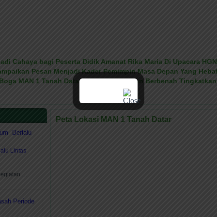
di Cahaya bagi Peserta Didik Amanat Rika Maria Di Upacara HGN
Sampaikan Pesan Menjadi Kader Pemimpin Masa Depan Yang Hebat
 Boga MAN 1 Tanah Datar Plus Keterampilan Berbenah Tingkatkan
Peta Lokasi MAN 1 Tanah Datar
lu Lintas
kegiatan …