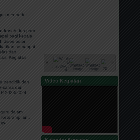
ligus menandai
Madrasah dan para
apel pagi kepala
h disemester
tekadkan semangat
elas dan
kan. Kegiatan
Video Kegiatan
a pendidik dan
ma-sama dan
 TP 2023/2024
-guru dalam
Keterampilan.,
nya.
Kalender Kegiatan