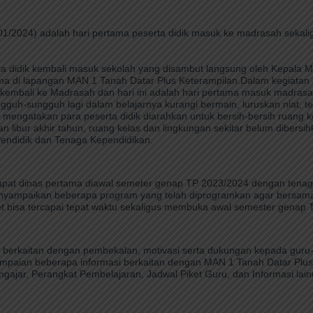
02/01/2024) adalah hari pertama peserta didik masuk ke madrasah seka
erta didik kembali masuk sekolah yang disambut langsung oleh Kepala 
sama di lapangan MAN 1 Tanah Datar Plus Keterampilan.Dalam kegiatan 
embali ke Madrasah dan hari ini adalah hari pertama masuk madrasa
gguh-sungguh lagi dalam belajarnya kurangi bermain, luruskan niat, 
 mengatakan para peserta didik diarahkan untuk bersih-bersih ruang k
 libur akhir tahun, ruang kelas dan lingkungan sekitar belum dibersih
 Pendidik dan Tenaga Kependidikan.
 rapat dinas pertama diawal semeter genap TP 2023/2024 dengan tenag
menyampaikan beberapa program yang telah diprogramkan agar bersa
 bisa tercapai tepat waktu sekaligus membuka awal semester genap
berkaitan dengan pembekalan, motivasi serta dukungan kepada guru
paian beberapa informasi berkaitan dengan MAN 1 Tanah Datar Plus 
ajar, Perangkat Pembelajaran, Jadwal Piket Guru, dan Informasi lain