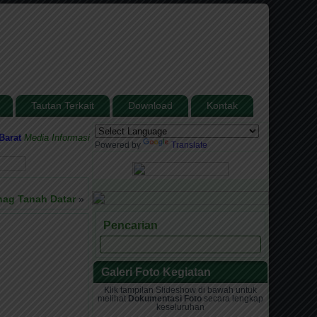
Tautan Terkait
Download
Kontak
Media Informasi dan Sarana Komunikasi antara Madrasah dengan Masyaraka
Powered by
Translate
nag Tanah Datar
»
Pencarian
Galeri Foto Kegiatan
Klik tampilan Slideshow di bawah untuk
melihat
Dokumentasi Foto
secara lengkap
keseluruhan