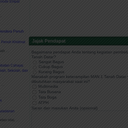
Periode Empat
 …
Jajak Pendapat
a Penuh Khidmat
anah …
Bagaimana pendapat Anda tentang kegiatan pembela
Tanah Datar?
Sangat Bagus
batan Cahaya:
Cukup Bagus
ah, Sekolah, dan
Kurang Bagus
Manakah program keterampilan MAN 1 Tanah Datar 
dibutuhkan masyarakat saat ini?
n …
Multimedia
Tata Busana
Tata Boga
ATPH
Saran dan masukan Anda (opsional)
uladanan
etan nilai, …