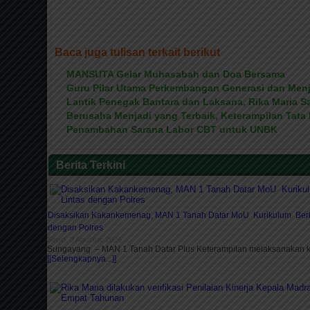
Baca juga tulisan terkait berikut
MANSUTA Gelar Muhasabah dan Doa Bersama
Guru Pilar Utama Perkembangan Generasi dan Menja
Lantik Penegak Bantara dan Laksana, Rika Maria 
Berusaha Menjadi yang Terbaik, Keterampilan Tata
Penambahan Sarana Labor CBT untuk UNBK
Berita Terkini
Disaksikan Kakankemenag, MAN 1 Tanah Datar MoU Kurikulum Berla
dengan Polres
Senin, 3 Agustus 2026
Sungayang – MAN 1 Tanah Datar Plus Keterampilan melaksanakan 
[[Selengkapnya...]]