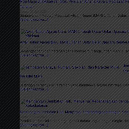
Rika Maria dilakukan verifikasi Penilaian Kinerja Kepala Madrasah 
Tahunan
Jumat, 31 Juli 2026
Sungayang, – Kepala Madrasah Aliyah Negeri (MAN) 1 Tanah Datar,
[[Selengkapnya...]]
Awali Tahun Ajaran Baru, MAN 1 Tanah Datar Gelar Upacara Bender
Rabu, 15 Juli 2026
Semangat baru dan harapan ceria menyelimuti lingkungan MAN 1 T
[[Selengkapnya...]]
Jem
Rum
Karakter Mulia
Jumat, 3 Juli 2026
Di tengah derasnya arus zaman yang membawa segala informasi da
[[Selengkapnya...]]
Membangun Jembatan Hati, Menyemai Kebahahagiaan dengan Keta
Sabtu, 27 Juni 2026
Pendidikan hari ini terkadang terjebak dalam angka-angka dingin: der
[[Selengkapnya...]]