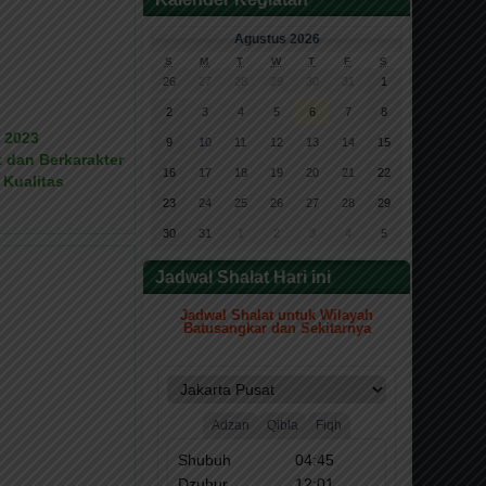
Agustus 2026
S
M
T
W
T
F
S
26
27
28
29
30
31
1
2
3
4
5
6
7
8
 2023
9
10
11
12
13
14
15
 dan Berkarakter
16
17
18
19
20
21
22
 Kualitas
23
24
25
26
27
28
29
30
31
1
2
3
4
5
Jadwal Shalat Hari ini
Jadwal Shalat untuk Wilayah
Batusangkar dan Sekitarnya
.