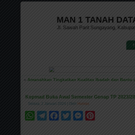
MAN 1 TANAH DAT
Jl. Sawah Parit Sungayang, Kabupa
.
Selam
«
Amanahkan Tingkatkan Kualitas Ibadah dan Bantu 
Kepmad Buka Awal Semester Genap TP 2023/2
Selasa, 2 Januari 2024
|
Oleh
Humas
WhatsApp
Telegram
Facebook
Twitter
Messenger
Pinteres