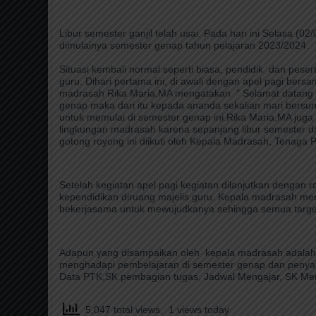
Libur semester ganjil telah usai. Pada hari ini Selasa (
dimulainya semester genap tahun pelajaran 2023/2024.
Situasi kembali normal seperti biasa, pendidik dan pes
guru. Dihari pertama ini, di awali dengan apel pagi ber
madrasah Rika Maria,MA mengatakan ” Selamat datang k
genap maka dari itu kepada ananda sekalian mari bersun
untuk memulai di semester genap ini.Rika Maria,MA juga
lingkungan madrasah karena sepanjang libur semester dan
gotong royong ini diikuti oleh Kepala Madrasah, Tenaga
Setelah kegiatan apel pagi kegiatan dilanjutkan dengan
kependidikan diruang majelis guru. Kepala madrasah 
bekerjasama untuk mewujudkanya sehingga semua target
Adapun yang disampaikan oleh kepala madrasah adalah 
menghadapi pembelajaran di semester genap dan penyam
Data PTK,SK pembagian tugas, Jadwal Mengajar, SK Meng
5,047 total views, 1 views today