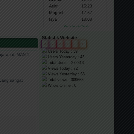
Statistik Website
2
7
2
3
1
3
Users Today : 39
jaran di MAN 1
Users Yesterday : 43
Total Users : 272313
Views Today : 72
Views Yesterday : 63
Total views : 309668
yang sangat
Who's Online : 0