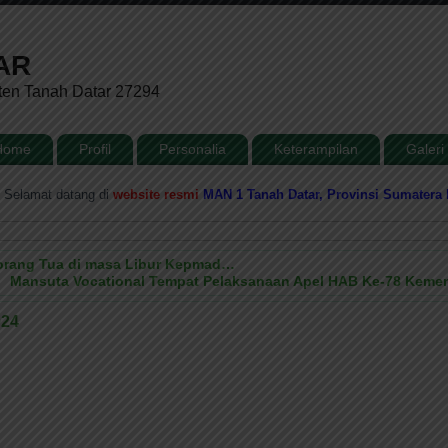
AR
ten Tanah Datar 27294
Home
Profil
Personalia
Keterampilan
Galeri
at datang di
website resmi
MAN 1 Tanah Datar, Provinsi Sumatera Barat
orang Tua di masa Libur Kepmad…
Mansuta Vocational Tempat Pelaksanaan Apel HAB Ke-78 Keme
024
t