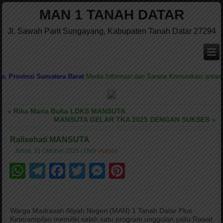
MAN 1 TANAH DATAR
Jl. Sawah Parit Sungayang, Kabupaten Tanah Datar 27294
rovinsi Sumatera Barat
Media Informasi dan Sarana Komunikasi antara Ma
«
Rika Maria Buka LDKS MANSUTA
MANSUTA GELAR TKA 2025 DENGAN SUKSES
»
Ralisehati MANSUTA
Jumat, 31 Oktober 2025
|
Oleh
Humas
WhatsApp
Telegram
Facebook
Twitter
Messenger
Pinterest
Warga Madrasah Aliyah Negeri (MAN) 1 Tanah Datar Plus
Keterampilan memiliki salah satu program unggulan yaitu Rawat