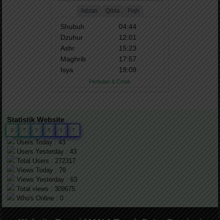
Statistik Website
2
7
2
3
1
7
Users Today : 43
Users Yesterday : 43
Total Users : 272317
Views Today : 79
Views Yesterday : 63
Total views : 309675
Who's Online : 0