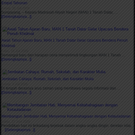
Empat Tahunan
Jumat, 31 Juli 2026
Sungayang, – Kepala Madrasah Aliyah Negeri (MAN) 1 Tanah Datar, …
[[Selengkapnya...]]
Awali Tahun Ajaran Baru, MAN 1 Tanah Datar Gelar Upacara Bendera Penuh
Khidmat
Rabu, 15 Juli 2026
Semangat baru dan harapan ceria menyelimuti lingkungan MAN 1 Tanah …
[[Selengkapnya...]]
Jembatan Cahaya: Rumah, Sekolah, dan Karakter Mulia
Jumat, 3 Juli 2026
Di tengah derasnya arus zaman yang membawa segala informasi dan …
[[Selengkapnya...]]
Membangun Jembatan Hati, Menyemai Kebahahagiaan dengan Ketauladanan
Sabtu, 27 Juni 2026
Pendidikan hari ini terkadang terjebak dalam angka-angka dingin: deretan nilai,
…
[[Selengkapnya...]]