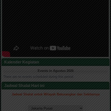
Kalender Kegiatan
Events in Agustus 2026
There are no events scheduled during this period.
Jadwal Shalat Hari ini
Jadwal Shalat untuk Wilayah Batusangkar dan Sekitarnya
.