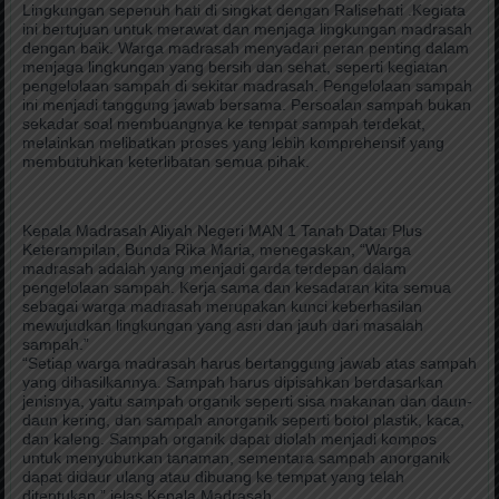
Lingkungan sepenuh hati di singkat dengan Ralisehati .Kegiata
ini bertujuan untuk merawat dan menjaga lingkungan madrasah
dengan baik. Warga madrasah menyadari peran penting dalam
menjaga lingkungan yang bersih dan sehat, seperti kegiatan
pengelolaan sampah di sekitar madrasah. Pengelolaan sampah
ini menjadi tanggung jawab bersama. Persoalan sampah bukan
sekadar soal membuangnya ke tempat sampah terdekat,
melainkan melibatkan proses yang lebih komprehensif yang
membutuhkan keterlibatan semua pihak.
Kepala Madrasah Aliyah Negeri MAN 1 Tanah Datar Plus
Keterampilan, Bunda Rika Maria, menegaskan, “Warga
madrasah adalah yang menjadi garda terdepan dalam
pengelolaan sampah. Kerja sama dan kesadaran kita semua
sebagai warga madrasah merupakan kunci keberhasilan
mewujudkan lingkungan yang asri dan jauh dari masalah
sampah.”
“Setiap warga madrasah harus bertanggung jawab atas sampah
yang dihasilkannya. Sampah harus dipisahkan berdasarkan
jenisnya, yaitu sampah organik seperti sisa makanan dan daun-
daun kering, dan sampah anorganik seperti botol plastik, kaca,
dan kaleng. Sampah organik dapat diolah menjadi kompos
untuk menyuburkan tanaman, sementara sampah anorganik
dapat didaur ulang atau dibuang ke tempat yang telah
ditentukan,” jelas Kepala Madrasah.