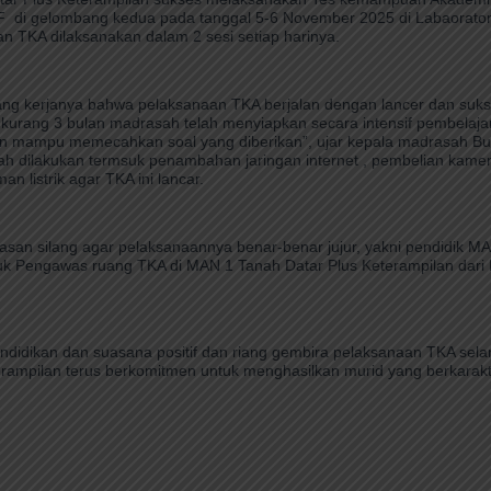
se F di gelombang kedua pada tanggal 5-6 November 2025 di Labaorat
an TKA dilaksanakan dalam 2 sesi setiap harinya.
 kerjanya bahwa pelaksanaan TKA berjalan dengan lancer dan sukses
kurang 3 bulan madrasah telah menyiapkan secara intensif pembelaja
is,dan mampu memecahkan soal yang diberikan”, ujar kepala madrasah B
h dilakukan termsuk penambahan jaringan internet , pembelian kame
listrik agar TKA ini lancar.
san silang agar pelaksanaannya benar-benar jujur, yakni pendidik M
uk Pengawas ruang TKA di MAN 1 Tanah Datar Plus Keterampilan dar
ndidikan dan suasana positif dan riang gembira pelaksanaan TKA sela
erampilan terus berkomitmen untuk menghasilkan murid yang berkarakt