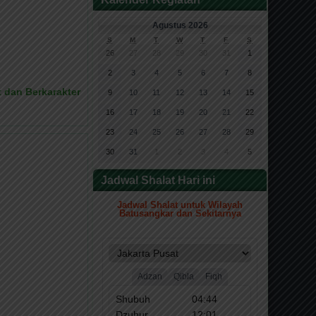
Agustus 2026
S
M
T
W
T
F
S
26
27
28
29
30
31
1
2
3
4
5
6
7
8
 dan Berkarakter
9
10
11
12
13
14
15
16
17
18
19
20
21
22
23
24
25
26
27
28
29
30
31
1
2
3
4
5
Jadwal Shalat Hari ini
Jadwal Shalat untuk Wilayah
Batusangkar dan Sekitarnya
.