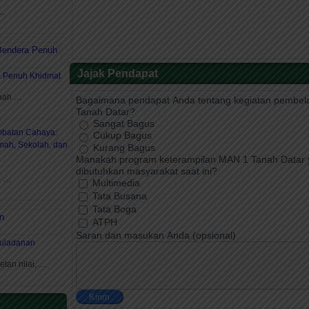
 …
Jajak Pendapat
a Penuh Khidmat
anah …
Bagaimana pendapat Anda tentang kegiatan pembela
Tanah Datar?
Sangat Bagus
batan Cahaya:
Cukup Bagus
ah, Sekolah, dan
Kurang Bagus
Manakah program keterampilan MAN 1 Tanah Datar 
dibutuhkan masyarakat saat ini?
n …
Multimedia
Tata Busana
Tata Boga
ATPH
Saran dan masukan Anda (opsional)
uladanan
etan nilai, …
Kirim