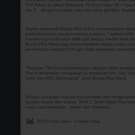
TKA Tahun ini diikuti Sebanyak 76 murid kelas XII / Fa
dan 2, dengan antusias, jujur dan riang gembira. Kegiat
Kepala madrasah Bunda Rika Maria menyampaikan diruang
pelaksanaannya maupun sarana prasana. “ selama lebih 
mendorong murid untuk lebih giat belajar, berfikir krit
Bunda Rika Maria juga menyampaikan segala usaha suda
permohonan kepada PLN agar tidak melakukan pemadaman 
“Kegiatan TKA ini pelaksanaannya dengan sistim pengawa
Plus Keterampilan mengawas ke madrasah lain. Dan unt
Datar dan MAS Salimpaung”, jelas Bunda Rika Maria.
Dengan dukungan dari seluruh pendidik dan tenaga kepe
berjalan lancar dan sukses. MAN 1 Tanah Datar Plus ket
mulia, taat beribadah , sholeh dan sholehah.
30,072 total views, 2 views today