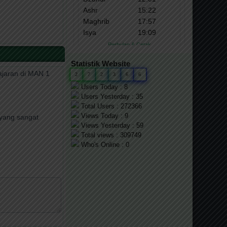
Statistik Website
jaran di MAN 1
2
7
2
3
6
6
Users Today : 8
Users Yesterday : 35
Total Users : 272366
Views Today : 9
yang sangat
Views Yesterday : 59
Total views : 309749
Who's Online : 0