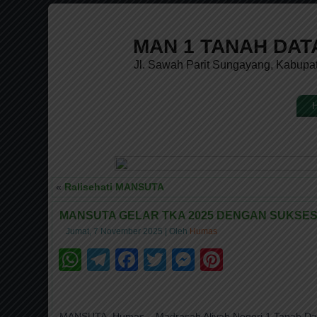
MAN 1 TANAH DAT
Jl. Sawah Parit Sungayang, Kabupa
«
Ralisehati MANSUTA
MANSUTA GELAR TKA 2025 DENGAN SUKSE
Jumat, 7 November 2025
|
Oleh
Humas
WhatsApp
Telegram
Facebook
Twitter
Messenger
Pinteres
MANSUTA, Humas – Madrasah Aliyah Negeri 1 Tanah Dat