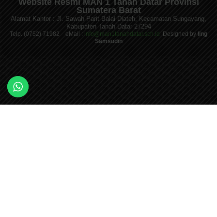
Website Resmi MAN 1 Tanah Datar Provinsi
Sumatera Barat
Alamat Kantor : Jl. Sawah Parit Balai Diateh, Kecamatan Sungayang,
Kabupaten Tanah Datar 27294
Telp. (0752) 71982 eMail :
info@man1tanahdatar.sch.id
Designed by
Iing
Samsudin