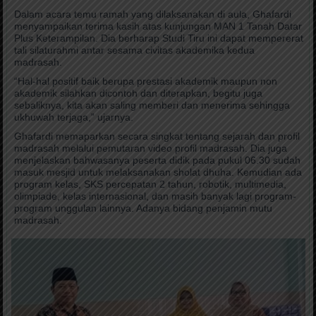
Dalam acara temu ramah yang dilaksanakan di aula, Ghafardi
menyampaikan terima kasih atas kunjungan MAN 1 Tanah Datar
Plus Keterampilan. Dia berharap Studi Tiru ini dapat mempererat
tali silaturahmi antar sesama civitas akademika kedua
madrasah.
“Hal-hal positif baik berupa prestasi akademik maupun non
akademik silahkan dicontoh dan diterapkan, begitu juga
sebaliknya, kita akan saling memberi dan menerima sehingga
ukhuwah terjaga,” ujarnya.
Ghafardi memaparkan secara singkat tentang sejarah dan profil
madrasah melalui pemutaran video profil madrasah. Dia juga
menjelaskan bahwasanya peserta didik pada pukul 06.30 sudah
masuk mesjid untuk melaksanakan sholat dhuha. Kemudian ada
program kelas, SKS percepatan 2 tahun, robotik, multimedia,
olimpiade, kelas internasional, dan masih banyak lagi program-
program unggulan lainnya. Adanya bidang penjamin mutu
madrasah.