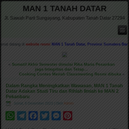
MAN 1 TANAH DATAR
Jl. Sawah Parit Sungayang, Kabupaten Tanah Datar 27294
ng di
website resmi
MAN 1 Tanah Datar, Provinsi Sumatera Barat
Media I
«
Sumatif Akhir Semester dimulai Rika Maria Pesankan
jaga Integritas dan Tetap…
Cooking Contes Meriah Classmeeting Resmi dibuka
»
Dalam Rangka Meningkatkan Wawasan, MAN 1 Tanah
Datar Adakan Studi Tiru dan Rihlah Ilmiah ke MAN 2
Pekanbaru
Jumat, 8 Desember 2023
|
Oleh
Admin
WhatsApp
Telegram
Facebook
Twitter
Messenger
Pinterest