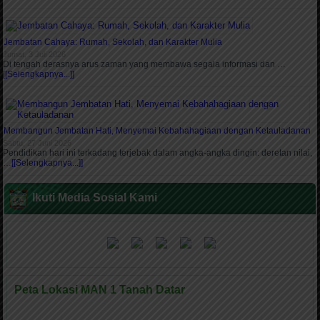
Jembatan Cahaya: Rumah, Sekolah, dan Karakter Mulia
Jumat, 3 Juli 2026
Di tengah derasnya arus zaman yang membawa segala informasi dan …
[[Selengkapnya...]]
Membangun Jembatan Hati, Menyemai Kebahahagiaan dengan Ketauladanan
Sabtu, 27 Juni 2026
Pendidikan hari ini terkadang terjebak dalam angka-angka dingin: deretan nilai,
…
[[Selengkapnya...]]
Ikuti Media Sosial Kami
Peta Lokasi MAN 1 Tanah Datar