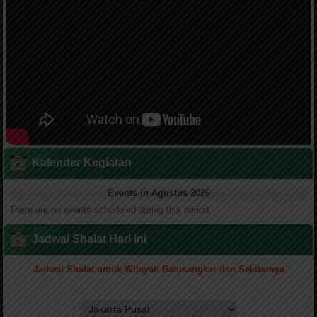
Kalender Kegiatan
Events in Agustus 2026
There are no events scheduled during this period.
Jadwal Shalat Hari ini
Jadwal Shalat untuk Wilayah Batusangkar dan Sekitarnya
.