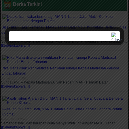
Berita Terkini
Disaksikan Kakankemenag, MAN 1 Tanah Datar MoU Kurikulum Berlalu Lintas
dengan Polres
Senin, 3 Agustus 2026
Sungayang – MAN 1 Tanah Datar Plus Keterampilan melaksanakan kegiatan …
[[Selengkapnya...]]
Rika Maria dilakukan verifikasi Penilaian Kinerja Kepala Madrasah Periode
Empat Tahunan
Jumat, 31 Juli 2026
Sungayang, – Kepala Madrasah Aliyah Negeri (MAN) 1 Tanah Datar, …
[[Selengkapnya...]]
Awali Tahun Ajaran Baru, MAN 1 Tanah Datar Gelar Upacara Bendera Penuh
Khidmat
Rabu, 15 Juli 2026
Semangat baru dan harapan ceria menyelimuti lingkungan MAN 1 Tanah …
[[Selengkapnya...]]