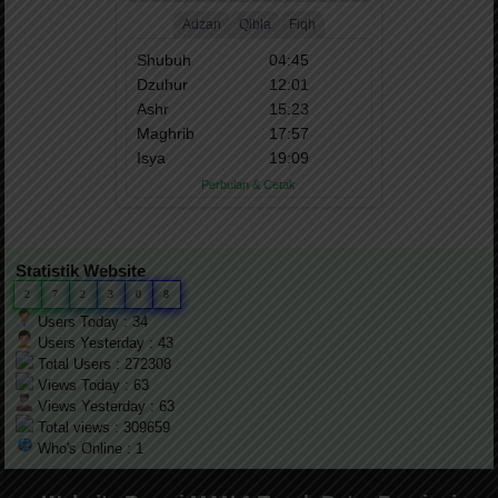
Statistik Website
2
7
2
3
0
8
Users Today : 34
Users Yesterday : 43
Total Users : 272308
Views Today : 63
Views Yesterday : 63
Total views : 309659
Who's Online : 1