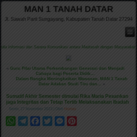
MAN 1 TANAH DATAR
Jl. Sawah Parit Sungayang, Kabupaten Tanah Datar 27294
Informasi dan Sarana Komunikasi antara Madrasah dengan Masyarakat
«
Guru Pilar Utama Perkembangan Generasi dan Menjadi
Cahaya bagi Peserta Didik…
Dalam Rangka Meningkatkan Wawasan, MAN 1 Tanah
Datar Adakan Studi Tiru dan…
»
Sumatif Akhir Semester dimulai Rika Maria Pesankan
jaga Integritas dan Tetap Tertib Melaksanakan Ibadah
Senin, 27 November 2023
|
Oleh
Humas
WhatsApp
Telegram
Facebook
Twitter
Messenger
Pinterest