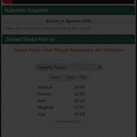
Kalender Kegiatan
Events in Agustus 2026
There are no events scheduled during this period.
Jadwal Shalat Hari ini
Jadwal Shalat untuk Wilayah Batusangkar dan Sekitarnya
.