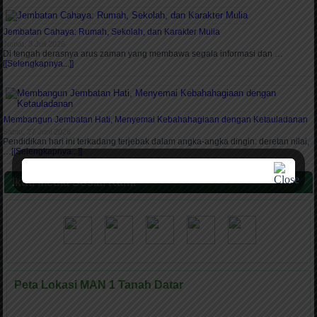
Jembatan Cahaya: Rumah, Sekolah, dan Karakter Mulia
Jumat, 3 Juli 2026
Di tengah derasnya arus zaman yang membawa segala informasi dan …
[[Selengkapnya...]]
Membangun Jembatan Hati, Menyemai Kebahahagiaan dengan Ketauladanan
Sabtu, 27 Juni 2026
Pendidikan hari ini terkadang terjebak dalam angka-angka dingin: deretan nilai,
…
[[Selengkapnya...]]
Ikuti Media Sosial Kami
Peta Lokasi MAN 1 Tanah Datar