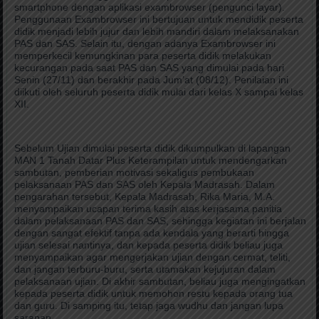
smartphone dengan aplikasi exambrowser (pengunci layar).
Penggunaan Exambrowser ini bertujuan untuk mendidik peserta
didik menjadi lebih jujur dan lebih mandiri dalam melaksanakan
PAS dan SAS. Selain itu, dengan adanya Exambrowser ini
memperkecil kemungkinan para peserta didik melakukan
kecurangan pada saat PAS dan SAS yang dimulai pada hari
Senin (27/11) dan berakhir pada Jum’at (08/12). Penilaian ini
diikuti oleh seluruh peserta didik mulai dari kelas X sampai kelas
XII.
Sebelum Ujian dimulai peserta didik dikumpulkan di lapangan
MAN 1 Tanah Datar Plus Keterampilan untuk mendengarkan
sambutan, pemberian motivasi sekaligus pembukaan
pelaksanaan PAS dan SAS oleh Kepala Madrasah. Dalam
pengarahan tersebut, Kepala Madrasah, Rika Maria, M.A.
menyampaikan ucapan terima kasih atas kerjasama panitia
dalam pelaksanaan PAS dan SAS, sehingga kegiatan ini berjalan
dengan sangat efektif tanpa ada kendala yang berarti hingga
ujian selesai nantinya, dan kepada peserta didik beliau juga
menyampaikan agar mengerjakan ujian dengan cermat, teliti,
dan jangan terburu-buru, serta utamakan kejujuran dalam
pelaksanaan ujian. Di akhir sambutan, beliau juga mengingatkan
kepada peserta didik untuk memohon restu kepada orang tua
dan guru. Di samping itu, tetap jaga wudhu dan jangan lupa
sarapan.