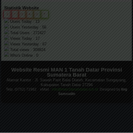
Statistik Website
2
7
2
4
2
7
Users Today : 13
Users Yesterday : 56
Total Users : 272427
Views Today : 17
Views Yesterday : 67
Total views : 309824
Who's Online : 0
Website Resmi MAN 1 Tanah Datar Provinsi
Sumatera Barat
Alamat Kantor : Jl. Sawah Parit Balai Diateh, Kecamatan Sungayang,
Kabupaten Tanah Datar 27294
Telp. (0752) 71982 eMail :
info@man1tanahdatar.sch.id
Designed by
Iing
Samsudin