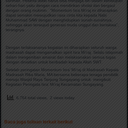
karimah. Peserta didiki harus bisa menjaga diri dalam kehidupan
sehari-hari yaitu dengan cara mendirikan sholat dan bergaul
dengan orang mukmin. “Momentum Isra Mi’raj ini diharapkan
dapat semakin mewujudkan rasa cinta kita kepada Nabi
Muhammad SAW dengan menghidupkan sunah-sunahnya,
sehingga akan terwujud generasi muda unggul dan bertakwa”,
terangnya.
Dengan terlaksananya kegiatan ini diharapkan seluruh warga
madrasah dapat mengamalkan spirit Isra Mi’raj. Selalu istiqomah
dalam mengemban amanat dan melaksanakan semua tugas
dengan diniatkan untuk beribadah kepada Allah SWT.
Setelah peringatan Momentum Isra’ Mi’raj di Madrasah Kepala
Madrasah Rika Maria, MA bersama beberapa tenaga pendidik
menuju Masjid Raya Tanjung Sungayang untuk mengikuti
Kegiatan Peringata Isra’ Mi’raj Kecamatan Sungayang.
6,754 total views, 2 views today
Baca juga tulisan terkait berikut