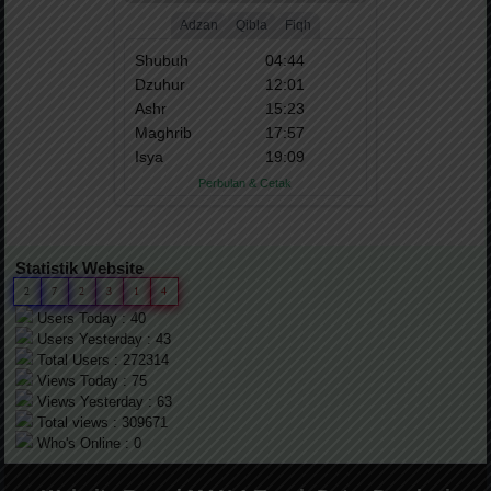
Statistik Website
2
7
2
3
1
4
Users Today : 40
Users Yesterday : 43
Total Users : 272314
Views Today : 75
Views Yesterday : 63
Total views : 309671
Who's Online : 0