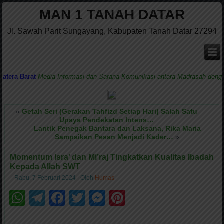
MAN 1 TANAH DATAR
Jl. Sawah Parit Sungayang, Kabupaten Tanah Datar 27294
a Barat
Media Informasi dan Sarana Komunikasi antara Madrasah dengan M
«
Getah Seri (Gerakan Tahfizd Setiap Hari) Salah Satu
Upaya Pendekatan Intens…
Lantik Penegak Bantara dan Laksana, Rika Maria
Sampaikan Pesan Menjadi Kader…
»
Momentum Isra’ dan Mi’raj Tingkatkan Kualitas Ibadah
Kepada Allah SWT
Rabu, 7 Februari 2024
|
Oleh
Humas
WhatsApp
Telegram
Facebook
Twitter
Messenger
Pinterest