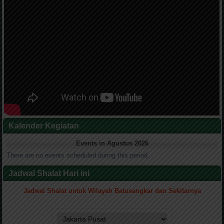
Kalender Kegiatan
Events in Agustus 2026
There are no events scheduled during this period.
Jadwal Shalat Hari ini
Jadwal Shalat untuk Wilayah Batusangkar dan Sekitarnya
.