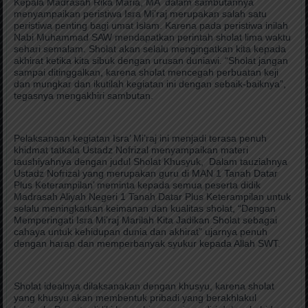
Kepala Madrasah Rika Maria, MA dalam sambutannya
menyampaikan peristiwa Isra Mi’raj merupakan salah satu
peristiwa penting bagi umat Islam. Karena pada peristiwa inilah
Nabi Muhammad SAW mendapatkan perintah sholat lima waktu
sehari semalam. Sholat akan selalu mengingatkan kita kepada
akhirat ketika kita sibuk dengan urusan duniawi. “Sholat jangan
sampai ditinggalkan, karena sholat mencegah perbuatan keji
dan mungkar dan ikutilah kegiatan ini dengan sebaik-baiknya”,
tegasnya mengakhiri sambutan.
Pelaksanaan kegiatan Isra’ Mi’raj ini menjadi terasa penuh
khidmat tatkala Ustadz Nofrizal menyampaikan materi
taushiyahnya dengan judul Sholat Khusyuk, Dalam tauziahnya
Ustadz Nofrizal yang merupakan guru di MAN 1 Tanah Datar
Plus Keterampilan’ meminta kepada semua peserta didik
Madrasah Aliyah Negeri 1 Tanah Datar Plus Keterampilan untuk
selalu meningkatkan keimanan dan kualitas sholat, “Dengan
Memperingati Isra Mi’raj Marilah Kita Jadikan Sholat sebagai
cahaya untuk kehidupan dunia dan akhirat” ujarnya penuh
dengan harap dan memperbanyak syukur kepada Allah SWT.
Sholat idealnya dilaksanakan dengan khusyu, karena sholat
yang khusyu akan membentuk pribadi yang berakhlakul