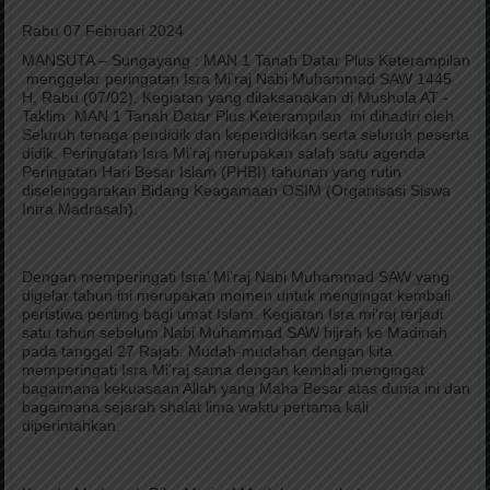
Rabu 07 Februari 2024
MANSUTA – Sungayang : MAN 1 Tanah Datar Plus Keterampilan
menggelar peringatan Isra Mi’raj Nabi Muhammad SAW 1445
H, Rabu (07/02). Kegiatan yang dilaksanakan di Mushola AT -
Taklim MAN 1 Tanah Datar Plus Keterampilan ini dihadiri oleh
Seluruh tenaga pendidik dan kependidikan serta seluruh peserta
didik. Peringatan Isra Mi’raj merupakan salah satu agenda
Peringatan Hari Besar Islam (PHBI) tahunan yang rutin
diselenggarakan Bidang Keagamaan OSIM (Organisasi Siswa
Intra Madrasah).
Dengan memperingati Isra’ Mi’raj Nabi Muhammad SAW yang
digelar tahun ini merupakan momen untuk mengingat kembali
peristiwa penting bagi umat Islam. Kegiatan Isra mi’raj terjadi
satu tahun sebelum Nabi Muhammad SAW hijrah ke Madinah
pada tanggal 27 Rajab. Mudah-mudahan dengan kita
memperingati Isra Mi’raj sama dengan kembali mengingat
bagaimana kekuasaan Allah yang Maha Besar atas dunia ini dan
bagaimana sejarah shalat lima waktu pertama kali
diperintahkan.