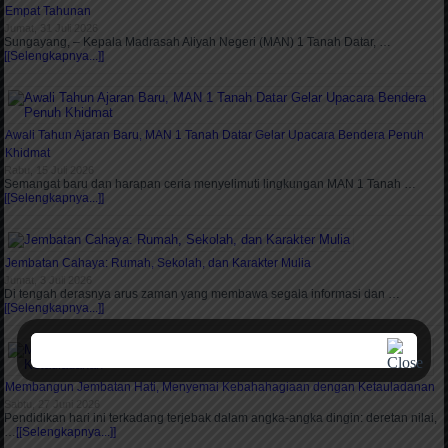
Empat Tahunan
Jumat, 31 Juli 2026
Sungayang, – Kepala Madrasah Aliyah Negeri (MAN) 1 Tanah Datar, …
[[Selengkapnya...]]
Awali Tahun Ajaran Baru, MAN 1 Tanah Datar Gelar Upacara Bendera Penuh
Khidmat
Rabu, 15 Juli 2026
Semangat baru dan harapan ceria menyelimuti lingkungan MAN 1 Tanah …
[[Selengkapnya...]]
Jembatan Cahaya: Rumah, Sekolah, dan Karakter Mulia
Jumat, 3 Juli 2026
Di tengah derasnya arus zaman yang membawa segala informasi dan …
[[Selengkapnya...]]
Membangun Jembatan Hati, Menyemai Kebahahagiaan dengan Ketauladanan
Sabtu, 27 Juni 2026
Pendidikan hari ini terkadang terjebak dalam angka-angka dingin: deretan nilai,
…
[[Selengkapnya...]]